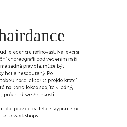
hairdance
í eleganci a rafinovast. Na lekci si
ční choreografii pod vedením naší
emá žádná pravidla, může být
ky hot a nespoutaný. Po
tebou naše lektorka projde kratší
é na konci lekce spojíte v ladný,
ej průchod své ženskosti.
u jako pravidelná lekce. Vypisujeme
 nebo workshopy.