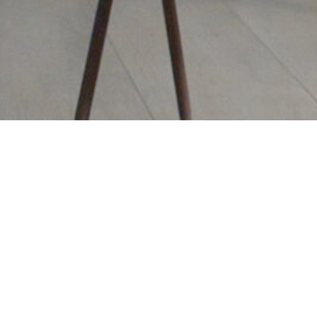
Slevy platí pro student
prokázat předem, před 
Pro kurzistky a kurzisty, k
vstupů bude v
Lekce je možné z
2101462967/2010
(Fio ba
je nutno s