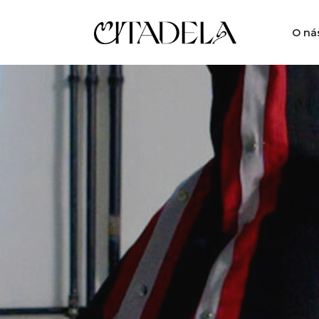
O ná
Pole Dance / Taneční
1 vst