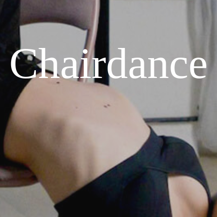
tupů
1 450,-
290,- z
tupů
3 900,-
260,- z
Chairdance
up
250,-
250,- z
tupů
1 150,-
230,- z
up
160,-
ba
900,-
oby
1 200,-
 vstupů
Dle domluvy
ZDARMA
Nutno uhradi
300,-