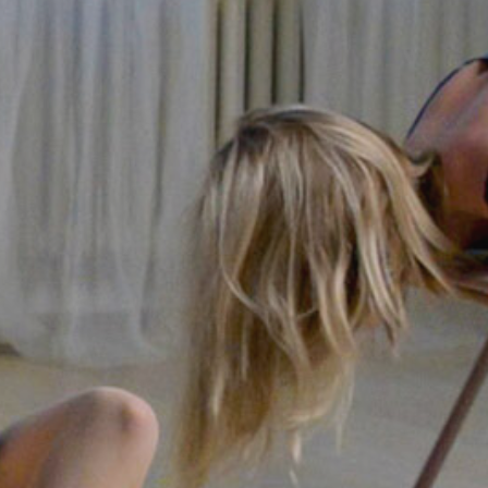
a lekci
a lekci
a lekci
a lekci
t vratný depozit