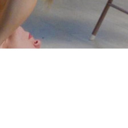
u ISIC. Studium je nutné
ervačního systému a pro
 program. Při překročení 250
y permanentky.
a
bankovní účet
orazit před konáním lekce,
o převodu).