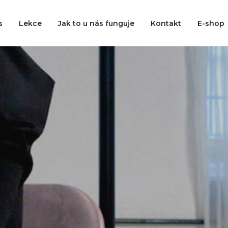
s
Lekce
Jak to u nás funguje
Kontakt
E-shop
Ceník
up
320,-
320,- z