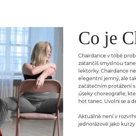
Co je C
Chairdance v tobě probud
zatančíš smyslnou tane
lektorky. Chairdance n
elegentní jemný, ale ta
začátečním protážení s 
úseky choreografie, kter
hot tanec. Uvolni se a d
Aktuálně není v rozvrh
jednorázově jako kurzy