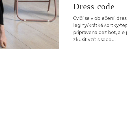
Dress code
Cvičí se v oblečení, dres
leginy/krátké šortky/te
připravena bez bot, ale
zkusit vzít s sebou.