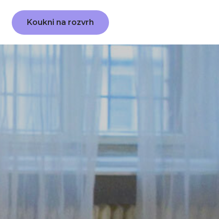
Koukni na rozvrh
a lekci