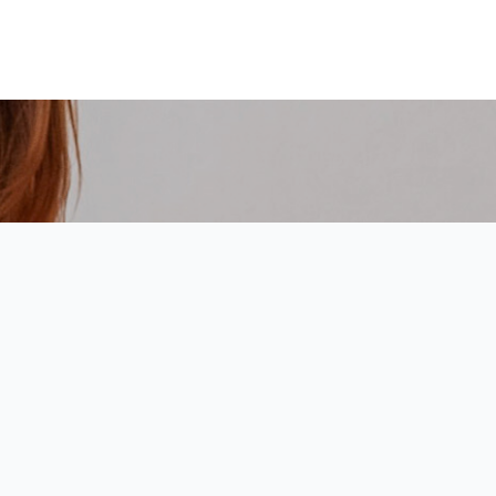
lik naše lekce sto
Ceník